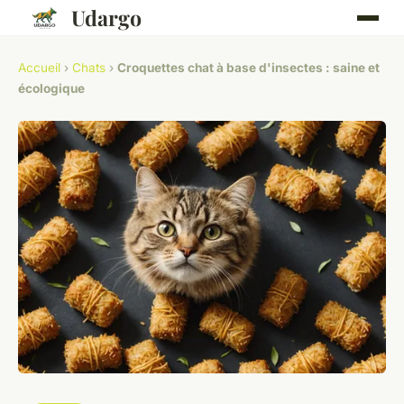
Udargo
Accueil
›
Chats
›
Croquettes chat à base d'insectes : saine et
écologique